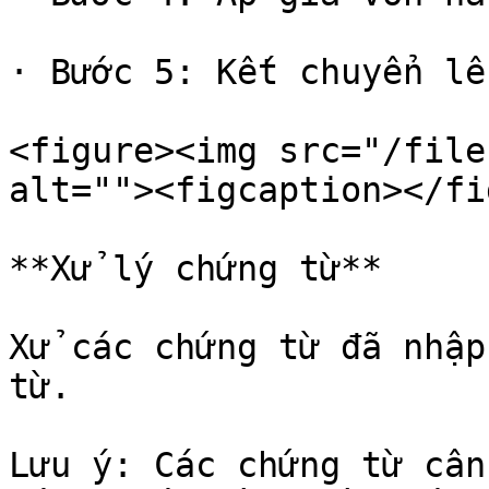
· Bước 5: Kết chuyển lên
<figure><img src="/file
alt=""><figcaption></fi
**Xử lý chứng từ**

Xử các chứng từ đã nhập
từ.

Lưu ý: Các chứng từ cân