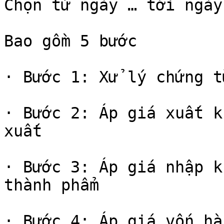
Chọn từ ngày … tới ngày

Bao gồm 5 bước

· Bước 1: Xử lý chứng từ
· Bước 2: Áp giá xuất k
xuất

· Bước 3: Áp giá nhập k
thành phẩm

· Bước 4: Áp giá vốn hà