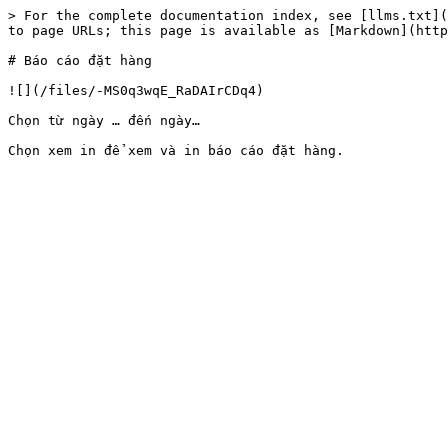
> For the complete documentation index, see [llms.txt](
to page URLs; this page is available as [Markdown](http
# Báo cáo đặt hàng

![](/files/-MS0q3wqE_RaDAIrCDq4)

Chọn từ ngày … đến ngày…
